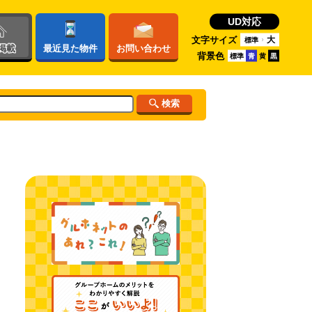
UD対応
文字サイズ
大
標準
掲載
最近
見た物件
お問い
合わせ
背景色
標準
青
黄
黒
検索