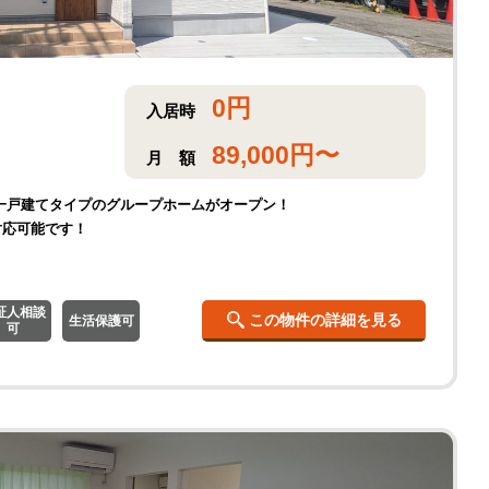
0
円
入居時
89,000
円〜
月
額
一戸建てタイプのグループホームがオープン！
対応可能です！
証人相談
この物件の詳細を見る
生活保護可
可