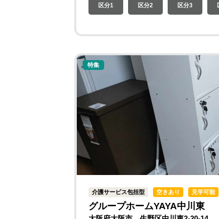
区分1
区分2
区分3
特集
介護サービス包括型
空きあり
見学可能
グループホームYAYA中川東
大阪府大阪市 生野区中川東2-20-14