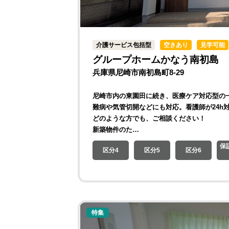
介護サービス包括型
空きあり
見学可能
グループホームかなう南初島
兵庫県尼崎市南初島町8-29
尼崎市内の東園田に続き、医療ケア対応型の
難病や気管切開などにも対応。看護師が24h
どのような方でも、ご相談ください！
新築物件のた…
保
区分4
区分5
区分6
特集