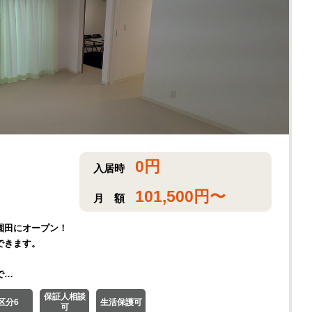
0
円
入居時
101,500
円〜
月
額
園田にオープン！
できます。
で…
保証人相談
区分6
生活保護可
可