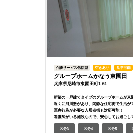
介護サービス包括型
空きあり
見学可能
グループホームかなう東園田
兵庫県尼崎市東園田町1-61
新築の一戸建てタイプのグループホームが東
近くに河川敷があり、閑静な住宅街で生活が
医療行為が必要な入居者様も対応可能！
看護師がいる施設なので、安心してお過ごし
区分3
区分4
区分5