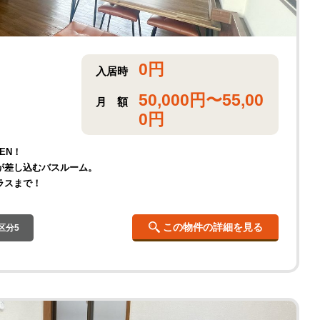
0
円
入居時
50,000
円〜
55,00
月
額
0
円
EN！
が差し込むバスルーム。
ラスまで！
この物件の詳細を見る
区分5