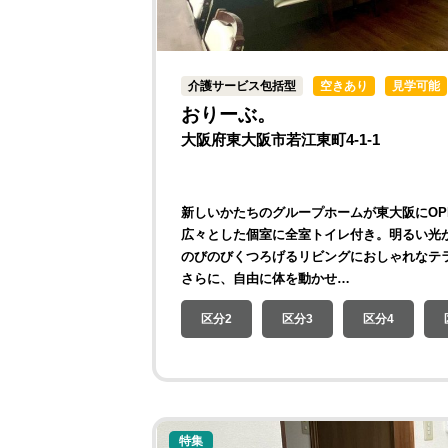
介護サービス包括型
空きあり
見学可能
おりーぶ。
大阪府東大阪市若江東町4-1-1
新しいかたちのグループホームが東大阪にOP
広々とした個室に全室トイレ付き。明るい光
のびのびくつろげるリビングにおしゃれなテ
さらに、自由に体を動かせ…
区分2
区分3
区分4
特集