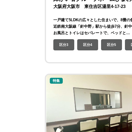
大阪府大阪市 東住吉区湯里4-17-23
一戸建て5LDKの広々とした住まいで、8畳
近鉄南大阪線「針中野」駅から徒歩7分、針
お風呂とトイレはセパレートで、ベッドと…
区分3
区分4
区分5
特集