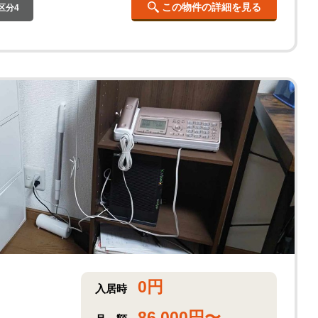
この物件の詳細を見る
区分4
0
円
入居時
86,000
円〜