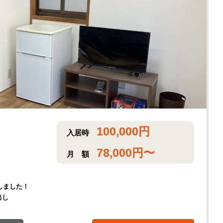
100,000
円
入居時
78,000
円〜
月
額
しました！
出し