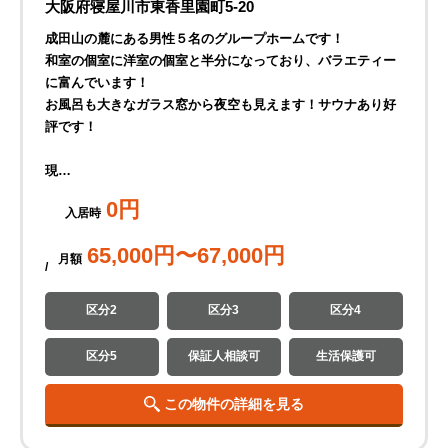
大阪府寝屋川市東香里園町5-20
成田山の麓にある男性５名のグループホームです！
和室の個室に洋室の個室と半分になっており、バラエティー
に富んでいます！
お風呂も大きなガラス窓から夜空も見えます！サウナあり好
評です！
現…
0
円
入居時
65,000
円〜
67,000
円
月
額
区分2
区分3
区分4
区分5
保証人相談可
生活保護可
この物件の詳細を見る