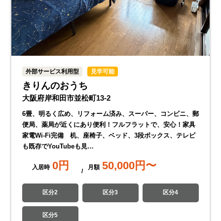
外部サービス利用型
見学可能
きりんのおうち
大阪府岸和田市並松町13-2
6畳、明るく広め、リフォーム済み、スーパー、コンビニ、郵
便局、薬局が近くにあり便利！フルフラットで、安心！家具
家電Wi-Fi完備 机、座椅子、ベッド、3段ボックス、テレビ
も既存でYouTubeも見…
0
円
50,000
円〜
入居時
月
額
区分2
区分3
区分4
区分5