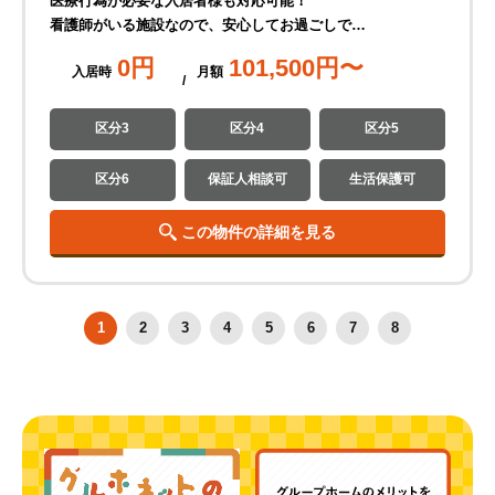
医療行為が必要な入居者様も対応可能！
看護師がいる施設なので、安心してお過ごしで…
0
円
101,500
円〜
入居時
月
額
区分3
区分4
区分5
区分6
保証人相談可
生活保護可
この物件の詳細を見る
1
2
3
4
5
6
7
8