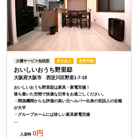
介護サービス包括型
空きあり
見学可能
おいしいおうち野里邸
大阪府大阪市 西淀川区野里1-7-18
おいしいおうち野里邸は家具・家電完備！
落ち着いた空間で快適な日常をお過ごしください。
・関係機関からも評価の高い元ヘルパー出身の世話人の在籍
が大半
・グループホームには珍しい家具家電完備
…
0
円
入居時