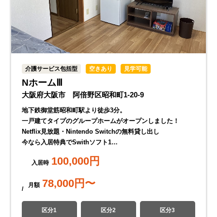
介護サービス包括型
空きあり
見学可能
NホームⅢ
大阪府大阪市 阿倍野区昭和町1-20-9
地下鉄御堂筋昭和町駅より徒歩3分。
一戸建てタイプのグループホームがオープンしました！
Netflix見放題・Nintendo Switchの無料貸し出し
今なら入居特典でSwithソフト1…
100,000
円
入居時
78,000
円〜
月
額
区分1
区分2
区分3