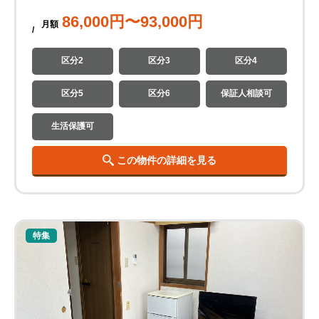
86,000
円〜
93,000
円
月
額
区分2
区分3
区分4
区分5
区分6
保証人相談可
生活保護可
この物件の詳細を見る
特集