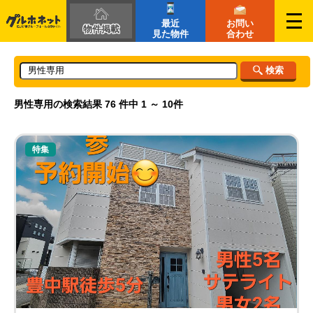
最近
お問い
物件掲載
見た物件
合わせ
検索
男性専用の検索結果
76 件中 1 ～ 10件
特集