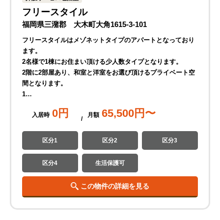
フリースタイル
福岡県三潴郡 大木町大角1615-3-101
フリースタイルはメゾネットタイプのアパートとなっており
ます。
2名様で1棟にお住まい頂ける少人数タイプとなります。
2階に2部屋あり、和室と洋室をお選び頂けるプライベート空
間となります。
1…
0
円
65,500
円〜
入居時
月
額
区分1
区分2
区分3
区分4
生活保護可
この物件の詳細を見る