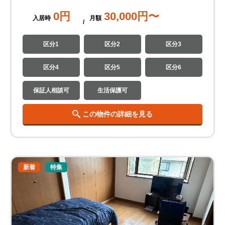
0
円
30,000
円〜
入居時
月
額
区分1
区分2
区分3
区分4
区分5
区分6
保証人相談可
生活保護可
この物件の詳細を見る
新着
特集