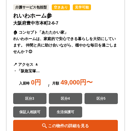
介護サービス包括型
空きあり
見学可能
れいわホーム参
大阪府豊中市本町2-6-7
🏠 コンセプト「あたたかい家」
れいわホームは、家庭的で安心できる暮らしを大切にしてい
ます。 仲間と共に助け合いながら、穏やかな毎日を過ごしま
せんか？😊
📍 アクセス 🚶
・「阪急宝塚…
0
円
49,000
円〜
入居時
月
額
区分3
区分4
区分5
保証人相談可
生活保護可
この物件の詳細を見る