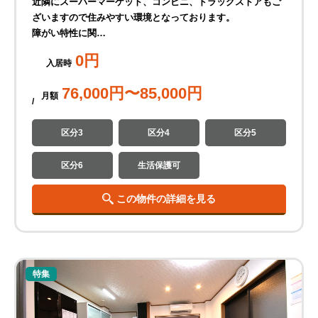
近隣にスーパーマーケット、コンビニ、ドラッグストアもご
ざいますので住みやすい環境となっております。
障がい特性に関…
0
円
入居時
76,000
円〜
85,000
円
月
額
区分3
区分4
区分5
区分6
生活保護可
この物件の詳細を見る
特集