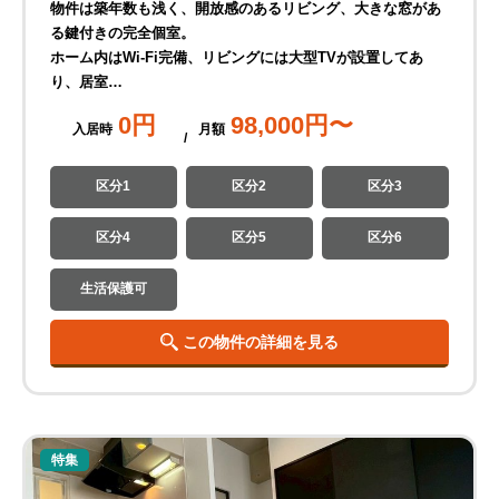
物件は築年数も浅く、開放感のあるリビング、大きな窓があ
る鍵付きの完全個室。
ホーム内はWi-Fi完備、リビングには大型TVが設置してあ
り、居室…
0
円
98,000
円〜
入居時
月
額
区分1
区分2
区分3
区分4
区分5
区分6
生活保護可
この物件の詳細を見る
特集