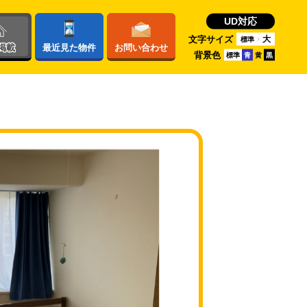
UD対応
文字サイズ
大
標準
掲載
最近
見た物件
お問い
合わせ
背景色
標準
青
黄
黒