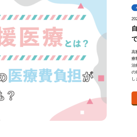
20
高
療
治
の
し