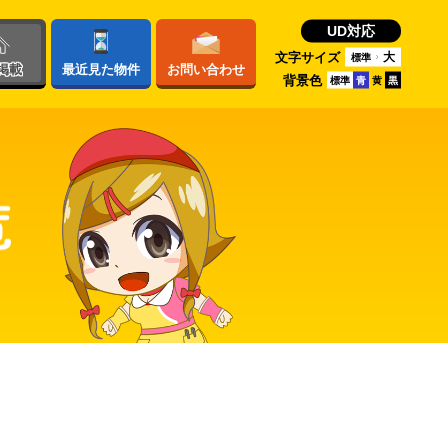
UD対応
文字サイズ
大
標準
掲載
最近
見た物件
お問い
合わせ
背景色
標準
青
黄
黒