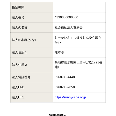
指定機関
法人番号
4330000000000
法人の名称
社会福祉法人友朋会
しゃかいふくしほうじんゆうほう
法人の名称(かな)
かい
法人住所１
熊本県
菊池市泗水町南田島字宮迫1791番
法人住所２
地1
法人電話番号
0968-38-4448
法人FAX
0968-38-2850
法人URL
https://sunny-side.or.jp
利用者様へ