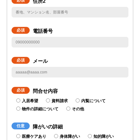
必須
住所2
必須
電話番号
必須
メール
必須
問合せ内容
入居希望
資料請求
内覧について
物件の詳細について
その他
任意
障がいの詳細
医療ケアあり
身体障がい
知的障がい