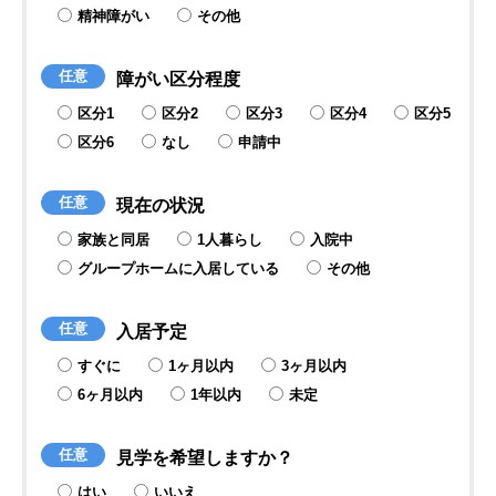
精神障がい
その他
任意
障がい区分
程度
区分1
区分2
区分3
区分4
区分5
区分6
なし
申請中
任意
現在の状況
家族と同居
1人暮らし
入院中
グループホームに入居している
その他
任意
入居予定
すぐに
1ヶ月以内
3ヶ月以内
6ヶ月以内
1年以内
未定
任意
見学を希望
しますか？
はい
いいえ