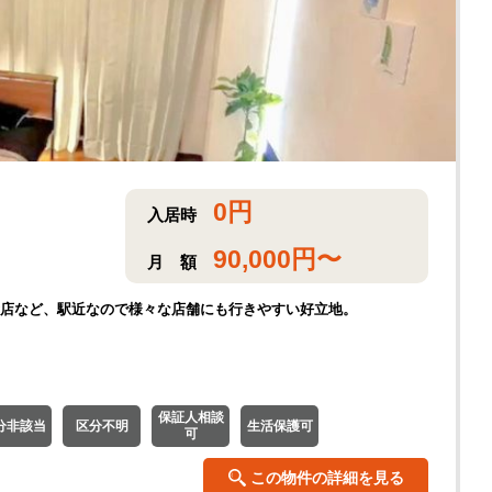
0
円
入居時
90,000
円〜
月
額
食店など、駅近なので様々な店舗にも行きやすい好立地。
保証人相談
分非該当
区分不明
生活保護可
可
この物件の詳細を見る