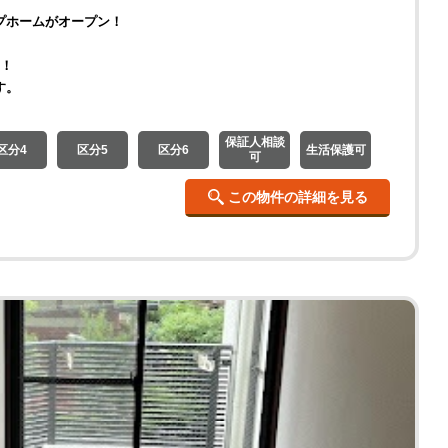
プホームがオープン！
ト！
す。
保証人相談
区分4
区分5
区分6
生活保護可
可
この物件の詳細を見る