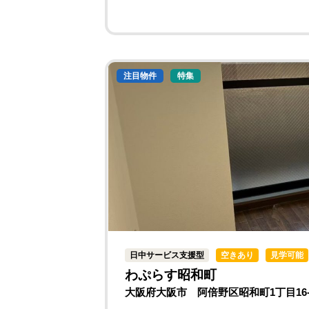
注目物件
特集
日中サービス支援型
空きあり
見学可能
わぷらす昭和町
大阪府大阪市 阿倍野区昭和町1丁目16-