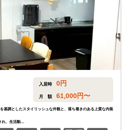
0
円
入居時
61,000
円〜
月
額
は、黒を基調としたスタイリッシュな外観と、落ち着きのある上質な内装
され、生活動…