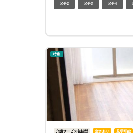
区分2
区分3
区分4
特集
介護サービス包括型
空きあり
見学可能