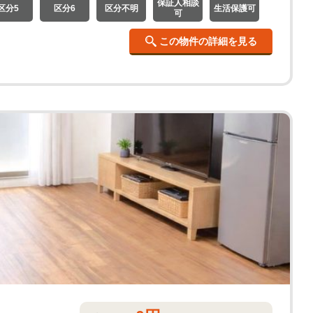
保証人相談
区分5
区分6
区分不明
生活保護可
可
この物件の詳細を見る