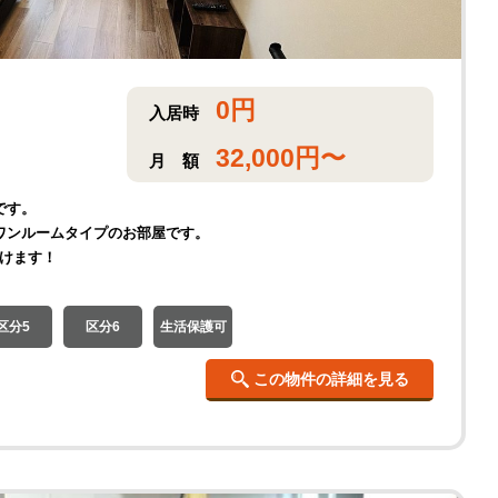
0
円
入居時
32,000
円〜
月
額
です。
ワンルームタイプのお部屋です。
だけます！
区分5
区分6
生活保護可
この物件の詳細を見る