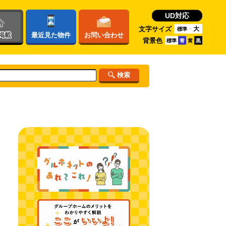
UD対応
文字サイズ
大
標準
掲載
最近
見た物件
お問い
合わせ
背景色
標準
青
黄
黒
検索