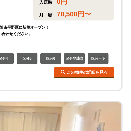
0
円
入居時
70,500
円〜
月
額
大阪市平野区に新規オープン！
い合わせください。
区分4
区分5
区分6
区分非該当
区分不明
この物件の詳細を見る