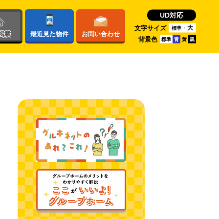
UD対応
文字サイズ
大
標準
掲載
最近
見た物件
お問い
合わせ
背景色
標準
青
黄
黒