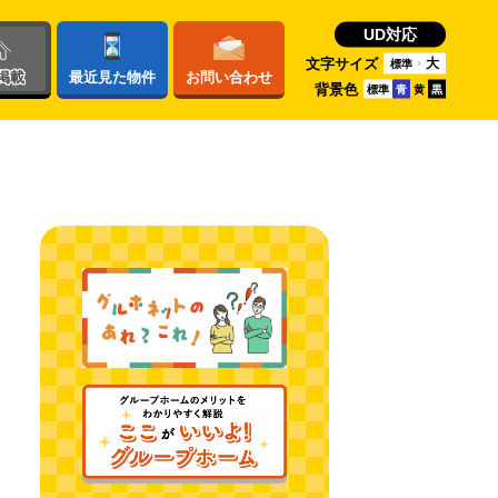
UD対応
文字サイズ
大
標準
掲載
最近
見た物件
お問い
合わせ
背景色
標準
青
黄
黒