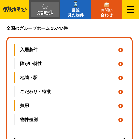
最近
お問い
物件掲載
見た物件
合わせ
長崎県の障がい者グループホーム一覧｜グルホネット
全国のグループホーム 15747件
入居条件
障がい特性
地域・駅
こだわり・
特徴
費用
物件種別