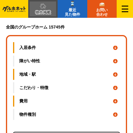
最近
お問い
物件掲載
見た物件
合わせ
大分県の障がい者グループホーム一覧｜グルホネット
全国のグループホーム 15745件
入居条件
障がい特性
地域・駅
こだわり・
特徴
費用
物件種別