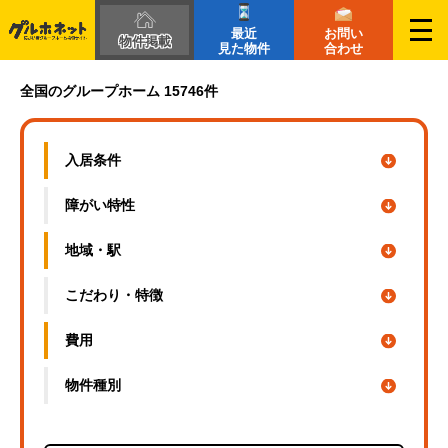
最近
お問い
物件掲載
見た物件
合わせ
栃木県の障がい者グループホーム一覧｜グルホネット
全国のグループホーム 15746件
入居条件
障がい特性
地域・駅
こだわり・
特徴
費用
物件種別