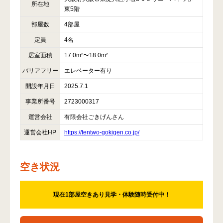
所在地
東5階
部屋数
4部屋
定員
4名
居室面積
17.0m²〜18.0m²
バリアフリー
エレベーター有り
開設年月日
2025.7.1
事業所番号
2723000317
運営会社
有限会社ごきげんさん
運営会社HP
https://tentwo-gokigen.co.jp/
空き状況
現在1部屋空きあり見学・体験随時受付中！