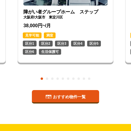
障がい者グループホーム ステップ
大阪府/大阪市 東淀川区
38,000円~/月
見学可能
満室
区分1
区分2
区分3
区分4
区分5
区分6
生活保護可
おすすめ物件一覧