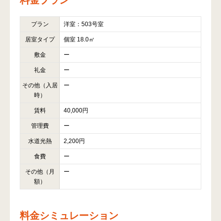
プラン
洋室：503号室
居室タイプ
個室 18.0㎡
敷金
ー
礼金
ー
その他（入居
ー
時）
賃料
40,000円
管理費
ー
水道光熱
2,200円
食費
ー
その他（月
ー
額）
料金シミュレーション