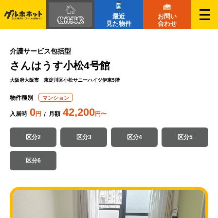
最近
お問い
物件掲載
見た物件
合わせ
介護サービス包括型
さんはうす小松4号館
大阪府大阪市 東淀川区小松サニーハイツ伊東5階
物件種別
マンション
0
42,200
入居時
円
月額
円〜
区分2
区分3
区分4
区分5
区分6