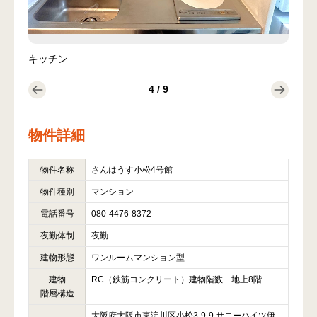
キッチン
ユニ
4
/
9
物件詳細
物件名称
さんはうす小松4号館
物件種別
マンション
電話番号
080-4476-8372
夜勤体制
夜勤
建物形態
ワンルームマンション型
建物
RC（鉄筋コンクリート）建物階数 地上8階
階層構造
大阪府大阪市東淀川区小松3-9-9 サニーハイツ伊