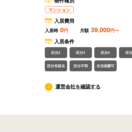
物件種別
マンション
入居費用
0
39,000
入居時
円
月額
円〜
入居条件
区分2
区分3
区分4
区分
区分非該当
区分不明
生活保護可
運営会社を確認する