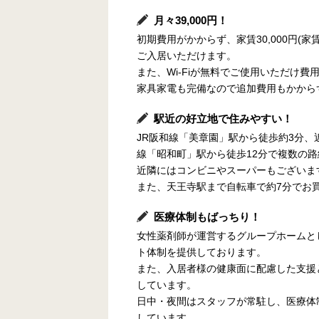
月々39,000円！
初期費用がかからず、家賃30,000円(家賃
ご入居いただけます。
また、Wi-Fiが無料でご使用いただけ
家具家電も完備なので追加費用もかから
駅近の好立地で住みやすい！
JR阪和線「美章園」駅から徒歩約3分、近鉄
線「昭和町」駅から徒歩12分で複数の
近隣にはコンビニやスーパーもございま
また、天王寺駅まで自転車で約7分でお
医療体制もばっちり！
女性薬剤師が運営するグループホームと
ト体制を提供しております。
また、入居者様の健康面に配慮した支援
しています。
日中・夜間はスタッフが常駐し、医療体
しています。