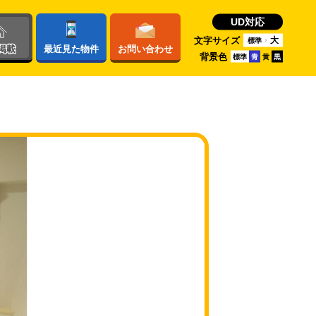
UD対応
文字サイズ
大
標準
掲載
最近
見た物件
お問い
合わせ
背景色
標準
青
黄
黒