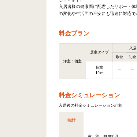
入居者様の健康面に配慮したサポート体
の変化や生活面の不安にも迅速に対応で
料金プラン
入居
居室タイプ
敷金
礼金
洋室：個室
個室
ー
ー
19㎡
料金シミュレーション
入居後の料金シミュレーション計算
合計
家 賃：30,000円