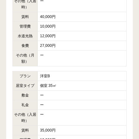
その他（入居
ー
時）
賃料
40,000円
管理費
10,000円
水道光熱
12,000円
食費
27,000円
その他（月
ー
額）
プラン
洋室B
居室タイプ
個室 35㎡
敷金
ー
礼金
ー
その他（入居
ー
時）
賃料
35,000円