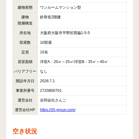
建物形態
ワンルームマンション型
建物
鉄骨造2階建
階層構造
所在地
大阪府大阪市平野区西脇1-5-5
部屋数
10部屋
定員
10名
居室面積
洋室A：20㎡～25㎡/洋室B：35㎡～40㎡
バリアフリー
なし
開設年月日
2026.7.1
事業所番号
2720800701
運営会社
合同会社さんご
運営会社HP
https://35-group.com/
空き状況