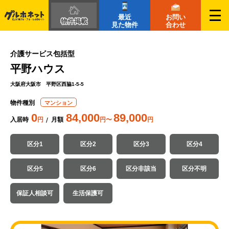
最近
お問い
物件掲載
見た物件
合わせ
介護サービス包括型
平野ハウス
大阪府大阪市 平野区西脇1-5-5
物件種別
マンション
0
84,000
89,000
入居時
円
月額
円〜
円
区分1
区分2
区分3
区分4
区分5
区分6
区分非該当
区分不明
保証人相談可
生活保護可