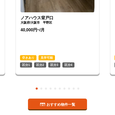
ノアハウス背戸口
大阪府/大阪市 平野区
40,000円~/月
空きあり
見学可能
区分1
区分2
区分3
区分4
おすすめ物件一覧