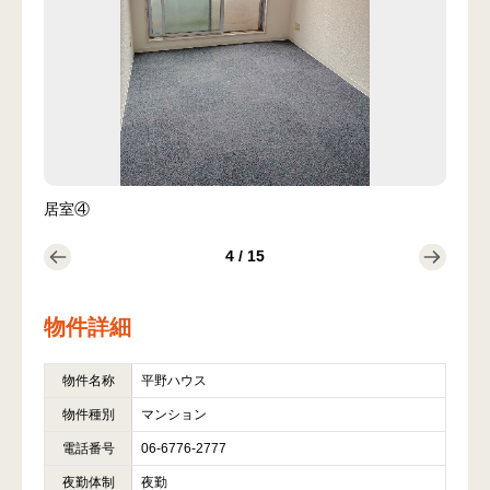
居室⑤
クロ
5
/
15
物件詳細
物件名称
平野ハウス
物件種別
マンション
電話番号
06-6776-2777
夜勤体制
夜勤