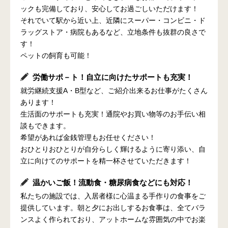
ックも完備しており、安心してお過ごしいただけます！
それでいて駅から近い上、近隣にスーパー・コンビニ・ド
ラッグストア・病院もあるなど、立地条件も抜群の良さで
す！
ペットの飼育も可能！
労働サポ－ト！自立に向けたサポートも充実！
就労継続支援A・B型など、ご紹介出来るお仕事がたくさん
あります！
生活面のサポートも充実！通院やお買い物等のお手伝い相
談もできます。
希望があれば金銭管理もお任せください！
おひとりおひとりが自分らしく輝けるように寄り添い、自
立に向けてのサポートを精一杯させていただきます！
温かいご飯！流動食・糖尿病食などにも対応！
私たちの施設では、入居者様に心温まる手作りの食事をご
提供しています。朝と夕にお出しするお食事は、全てバラ
ンスよく作られており、アットホームな雰囲気の中でお楽