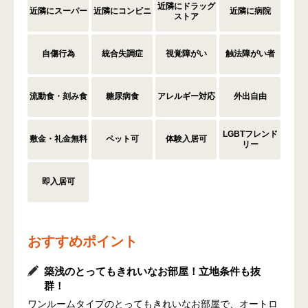
近隣にドラッグ
近隣にスーパー
近隣にコンビニ
近隣に病院
ストア
自傷行為
統合失調症
視覚障がい
触法障がい者
流動食・刻み食
糖尿病食
アレルギー対応
外出自由
LGBTフレンド
敷金・礼金無料
ペット可
体験入居可
リー
即入居可
おすすめポイント
築浅のとってもきれいなお部屋！立地条件も抜
群！
ワンルームタイプのとってもきれいなお部屋で、オートロ