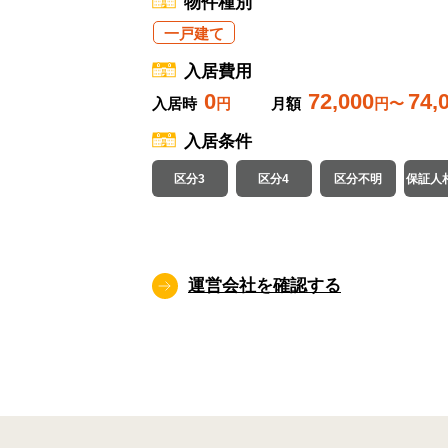
物件種別
一戸建て
入居費用
0
72,000
74,
入居時
円
月額
円〜
入居条件
区分3
区分4
区分不明
保証人
運営会社を確認する