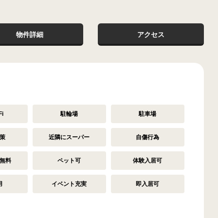
物件詳細
アクセス
i
駐輪場
駐車場
策
近隣にスーパー
自傷行為
無料
ペット可
体験入居可
用
イベント充実
即入居可