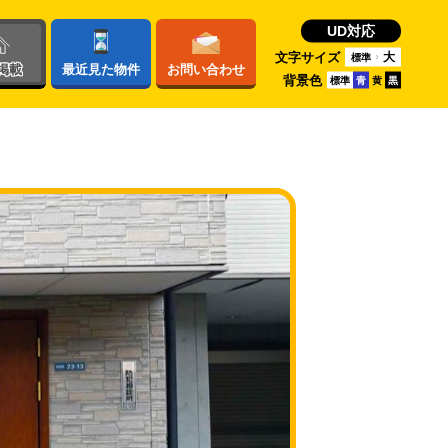
UD対応
文字サイズ
大
標準
掲載
最近
見た物件
お問い
合わせ
背景色
標準
青
黄
黒