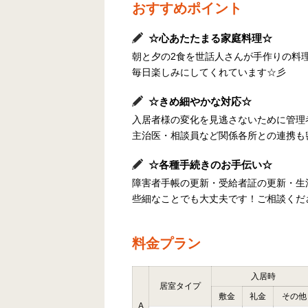
おすすめポイント
☆心あたたまる家庭料理☆
朝と夕の2食を世話人さんが手作りの料
毎日楽しみにしてくれています☆彡
☆きめ細やかな対応☆
入居者様の変化を見逃さないために管理
主治医・相談員など関係各所との連携も
☆各種手続きのお手伝い☆
障害者手帳の更新・受給者証の更新・生
些細なことでも大丈夫です！ご相談くだ
料金プラン
入居時
居室タイプ
敷金
礼金
その他
A