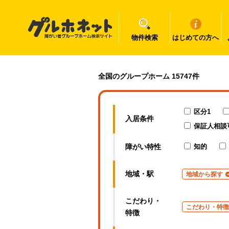
物件検索
はじめての方へ
千葉県の障がい者グループホーム一覧｜グルホネット
全国のグループホーム 15747件
区分1
入居条件
保証人相談
障がい特性
知的
地域・駅
地域から探す
こだわり・
こだわり・特徴
特徴