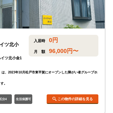
0
円
入居時
ハイツ北小
96,000
円〜
月
額
ハイツ北小金1
」は、2023年10月松戸市東平賀にオープンした障がい者グループホ
ます。
この物件の詳細を見る
区分4
生活保護可