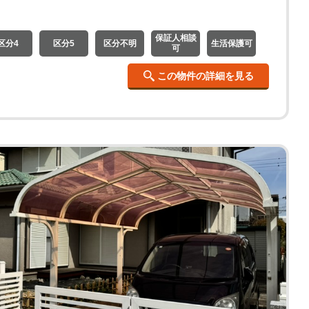
保証人相談
区分4
区分5
区分不明
生活保護可
可
この物件の詳細を見る