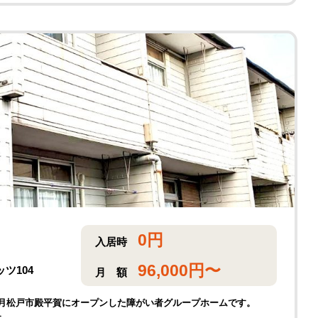
0
円
入居時
96,000
円〜
ツ104
月
額
年12月松戸市殿平賀にオープンした障がい者グループホームです。