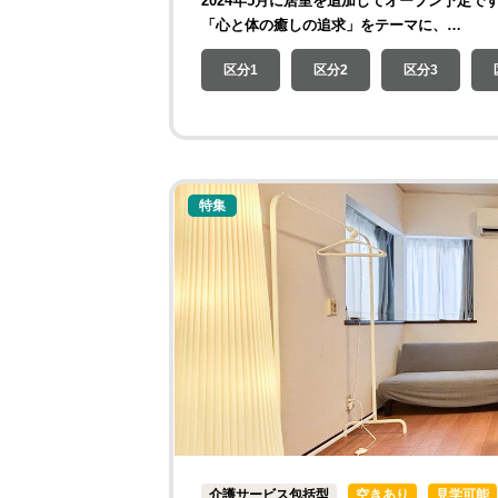
2024年5月に居室を追加してオープン予定で
「心と体の癒しの追求」をテーマに、…
区分1
区分2
区分3
特集
介護サービス包括型
空きあり
見学可能