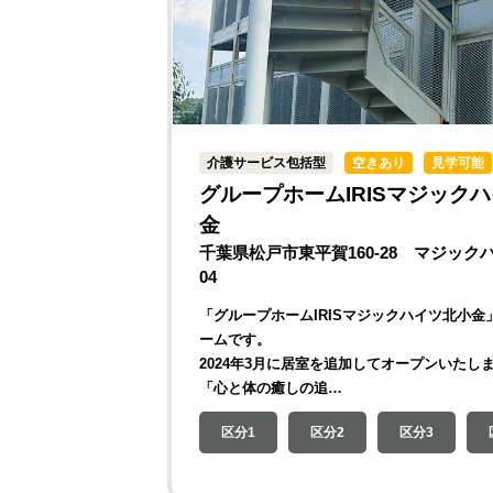
介護サービス包括型
空きあり
見学可能
グループホームIRISマジック
金
千葉県松戸市東平賀160-28 マジック
04
「グループホームIRISマジックハイツ北小金
ームです。
2024年3月に居室を追加してオープンいたし
「心と体の癒しの追…
区分1
区分2
区分3