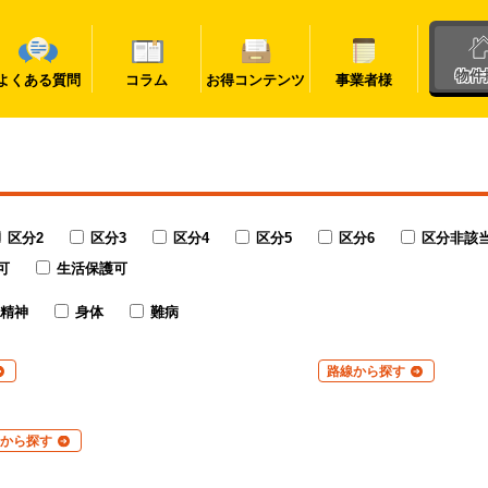
物件
よくある質問
コラム
お得コンテンツ
事業者様
区分2
区分3
区分4
区分5
区分6
区分非該
可
生活保護可
精神
身体
難病
路線から探す
から探す