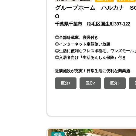
グループホーム ハルカナ SO
O
千葉県千葉市 稲毛区園生町397-122
◎全部冷蔵庫、寝具付き
◎インターネット定額使い放題
◎生活に便利なフレスポ稲毛、ワンズモール
◎入居者向け『生活あんしん保険』付き
近隣施設が充実！日常生活に便利な商業施…
区分1
区分2
区分3
特集