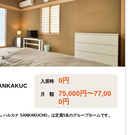
0
円
入居時
NKAKUC
75,000
円〜
77,00
月
額
0
円
ハルカナ SANKAKUCHO」は定員5名のグループホームです。