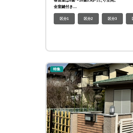
各居室は8畳〜10畳のゆったり空間。
全室鍵付き…
区分1
区分2
区分3
特集