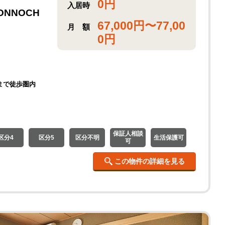
0
円
入居時
NNOCH
67,000
円〜
77,00
月
額
0
円
まで徒歩圏内
保証人相談
区分4
区分5
区分不明
生活保護可
可
この物件の詳細を見る