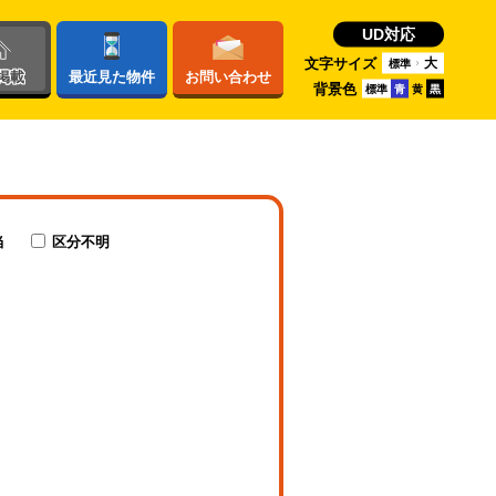
UD対応
文字サイズ
大
標準
掲載
最近
見た物件
お問い
合わせ
背景色
標準
青
黄
黒
当
区分不明