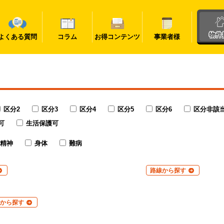
物件
よくある質問
コラム
お得コンテンツ
事業者様
区分2
区分3
区分4
区分5
区分6
区分非該
可
生活保護可
精神
身体
難病
路線から探す
から探す