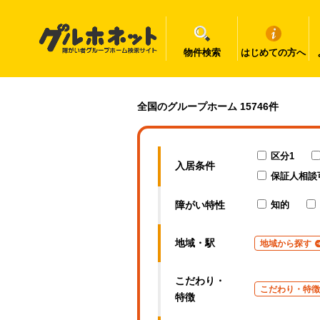
物件検索
はじめての方へ
群馬県の障がい者グループホーム一覧｜グルホネット
全国のグループホーム 15746件
区分1
入居条件
保証人相談
障がい特性
知的
地域・駅
地域から探す
こだわり・
こだわり・特徴
特徴