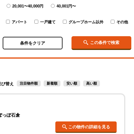
20,001〜
40,000円
40,001円〜
アパート
一戸建て
グループホーム以外
その他
この条件で検索
条件をクリア
並び替え
注目物件順
新着順
安い順
高い順
助ぽっぽ石倉
この物件の詳細を見る