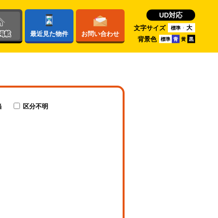
UD対応
文字サイズ
大
標準
掲載
最近
見た物件
お問い
合わせ
背景色
標準
青
黄
黒
当
区分不明