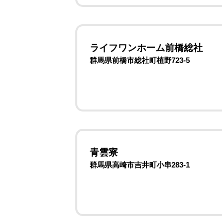
ライフワンホーム前橋総社
群馬県前橋市総社町植野723-5
青雲寮
群馬県高崎市吉井町小串283-1