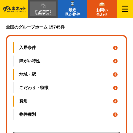
最近
お問い
物件掲載
見た物件
合わせ
愛媛県の障がい者グループホーム一覧｜グルホネット
全国のグループホーム 15745件
入居条件
障がい特性
地域・駅
こだわり・
特徴
費用
物件種別