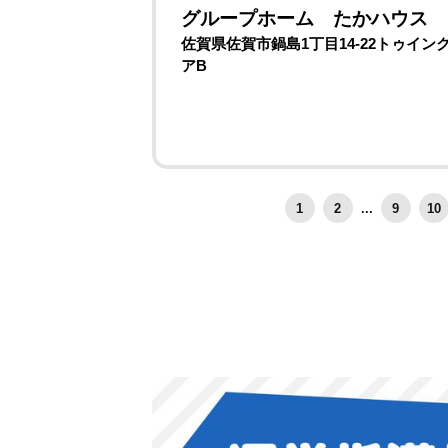
グループホーム たかハウス
佐賀県佐賀市鍋島1丁目14-22トゥイン
アB
1
2
...
9
10