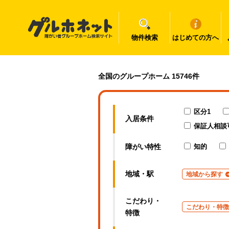
物件検索
はじめての方へ
佐賀県の障がい者グループホーム一覧｜グルホネット
全国のグループホーム 15746件
区分1
入居条件
保証人相談
障がい特性
知的
地域・駅
地域から探す
こだわり・
こだわり・特徴
特徴