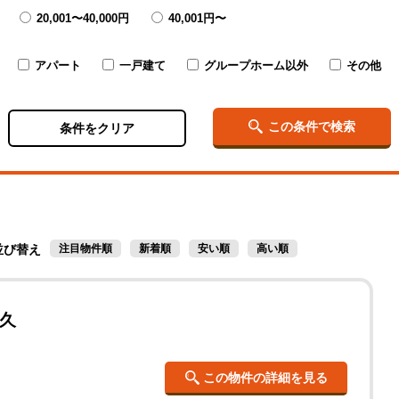
20,001〜
40,000円
40,001円〜
アパート
一戸建て
グループホーム以外
その他
この条件で検索
条件をクリア
並び替え
注目物件順
新着順
安い順
高い順
久
この物件の詳細を見る