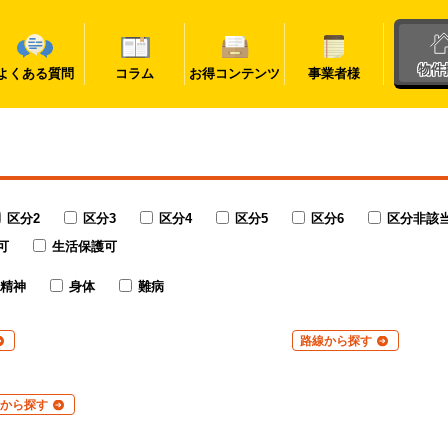
物件
よくある質問
コラム
お得コンテンツ
事業者様
区分2
区分3
区分4
区分5
区分6
区分非該
可
生活保護可
精神
身体
難病
路線から探す
から探す