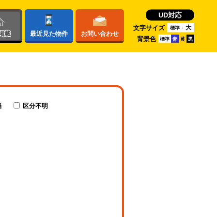
UD対応
文字サイズ
大
標準
掲載
最近
見た物件
お問い
合わせ
背景色
標準
青
黄
黒
当
区分不明