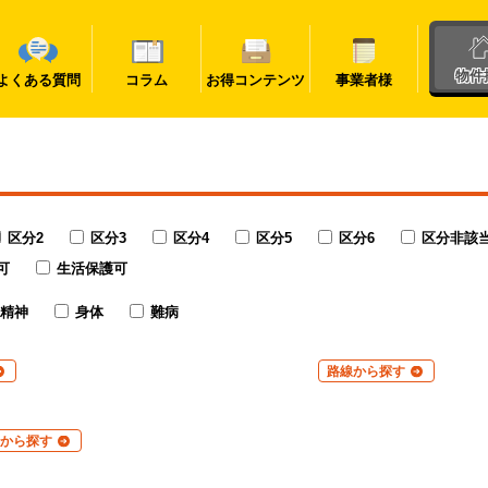
物件
よくある質問
コラム
お得コンテンツ
事業者様
区分2
区分3
区分4
区分5
区分6
区分非該
可
生活保護可
精神
身体
難病
路線から探す
から探す