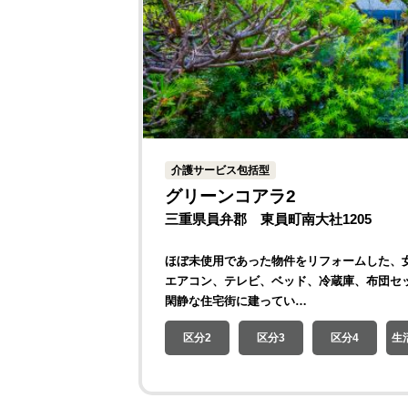
介護サービス包括型
グリーンコアラ2
三重県員弁郡 東員町南大社1205
ほぼ未使用であった物件をリフォームした、
エアコン、テレビ、ベッド、冷蔵庫、布団セ
閑静な住宅街に建ってい…
区分2
区分3
区分4
生