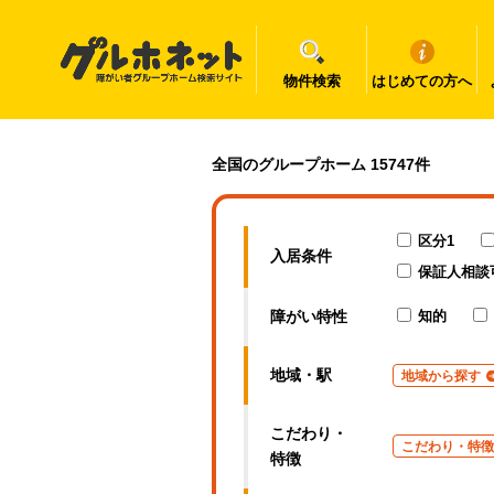
物件検索
はじめての方へ
三重県の障がい者グループホーム一覧｜グルホネット
全国のグループホーム 15747件
区分1
入居条件
保証人相談
障がい特性
知的
地域・駅
地域から探す
こだわり・
こだわり・特徴
特徴