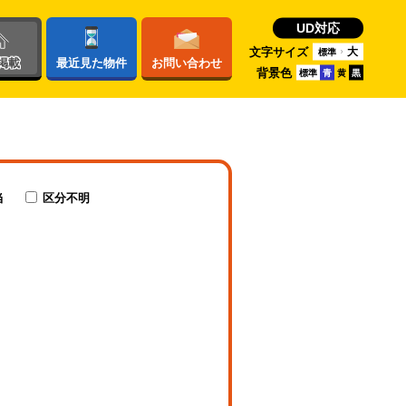
UD対応
文字サイズ
大
標準
掲載
最近
見た物件
お問い
合わせ
背景色
標準
青
黄
黒
当
区分不明