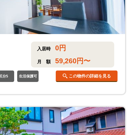
0
円
入居時
59,260
円〜
月
額
この物件の詳細を見る
区分5
生活保護可