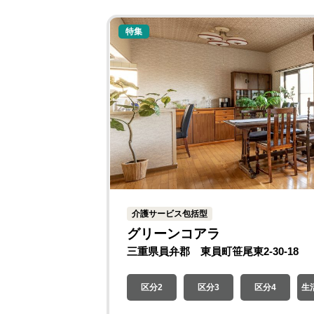
特集
介護サービス包括型
グリーンコアラ
三重県員弁郡 東員町笹尾東2-30-18
区分2
区分3
区分4
生