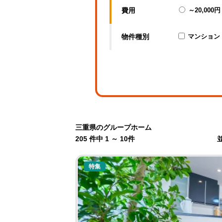
費用
～20,000円
物件種別
マンション
三重県のグループホーム
205 件中 1 ～ 10件
特集