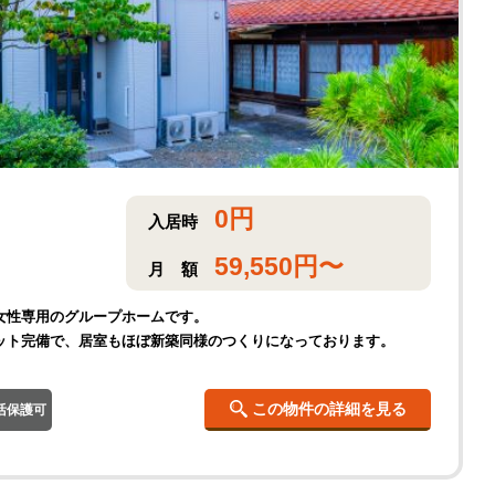
0
円
入居時
59,550
円〜
月
額
女性専用のグループホームです。
ット完備で、居室もほぼ新築同様のつくりになっております。
この物件の詳細を見る
活保護可