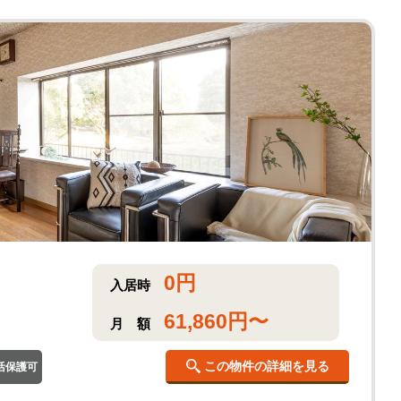
0
円
入居時
61,860
円〜
月
額
この物件の詳細を見る
活保護可