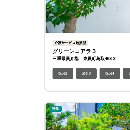
介護サービス包括型
グリーンコアラ３
三重県員弁郡 東員町鳥取463-3
区分2
区分3
区分4
特集