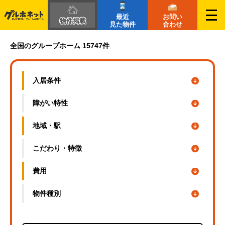
最近
お問い
物件掲載
見た物件
合わせ
鳥取県の障がい者グループホーム一覧｜グルホネット
全国のグループホーム 15747件
入居条件
障がい特性
地域・駅
こだわり・
特徴
費用
物件種別