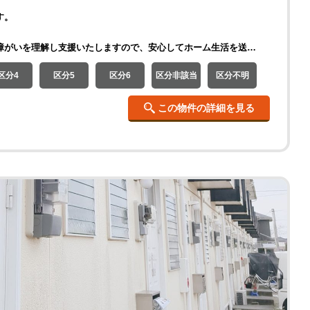
す。
障がいを理解し支援いたしますので、安心してホーム生活を送…
区分4
区分5
区分6
区分非該当
区分不明
この物件の詳細を見る