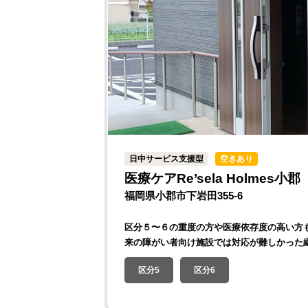
日中サービス支援型
空きあり
医療ケアRe’sela Holmes小郡
福岡県小郡市下岩田355-6
区分５〜６の重度の方や医療依存度の高い方
来の障がい者向け施設では対応が難しかった
区分5
区分6