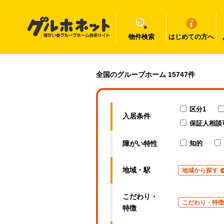
物件検索
はじめての方へ
福岡県の障がい者グループホーム一覧｜グルホネット
全国のグループホーム 15747件
区分1
入居条件
保証人相談
障がい特性
知的
地域・駅
地域から探す
こだわり・
こだわり・特徴
特徴