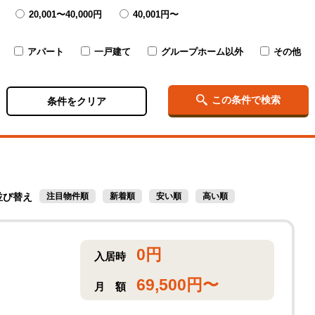
20,001〜
40,000円
40,001円〜
アパート
一戸建て
グループホーム以外
その他
この条件で検索
条件をクリア
並び替え
注目物件順
新着順
安い順
高い順
0
円
入居時
69,500
円〜
月
額