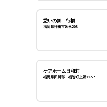
憩いの郷 行橋
福岡県行橋市延永208
ケアホーム日和莉
福岡県田川郡 福智町上野117-7