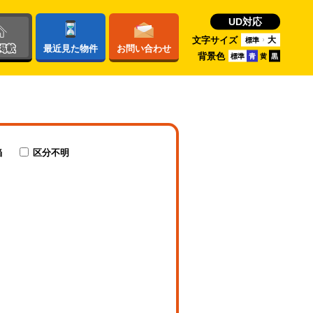
UD対応
文字サイズ
大
標準
掲載
最近
見た物件
お問い
合わせ
背景色
標準
青
黄
黒
当
区分不明