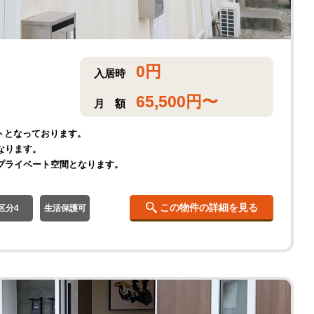
0
円
入居時
65,500
円〜
月
額
トとなっております。
なります。
プライベート空間となります。
この物件の詳細を見る
区分4
生活保護可