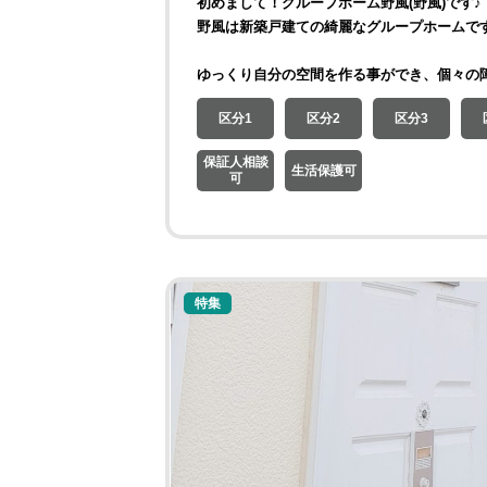
初めまして！グループホーム野風(野風)です♪
野風は新築戸建ての綺麗なグループホームで
ゆっくり自分の空間を作る事ができ、個々の
区分1
区分2
区分3
保証人相談
生活保護可
可
特集