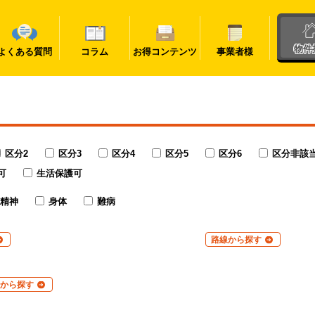
物件
よくある質問
コラム
お得コンテンツ
事業者様
区分2
区分3
区分4
区分5
区分6
区分非該
可
生活保護可
精神
身体
難病
路線から探す
から探す