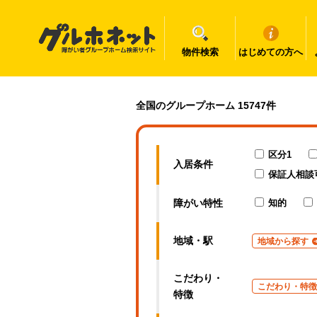
物件検索
はじめての方へ
宮崎県の障がい者グループホーム一覧｜グルホネット
全国のグループホーム 15747件
区分1
入居条件
保証人相談
障がい特性
知的
地域・駅
地域から探す
こだわり・
こだわり・特徴
特徴