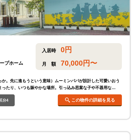
0
円
入居時
70,000
円〜
グループホーム
月
額
っか。先に進もうという意味）ムーミンパパが設計した可愛いおう
まったり、いつも賑やかな場所。引っ込み思案な子や不器用な…
この物件の詳細を見る
区分4