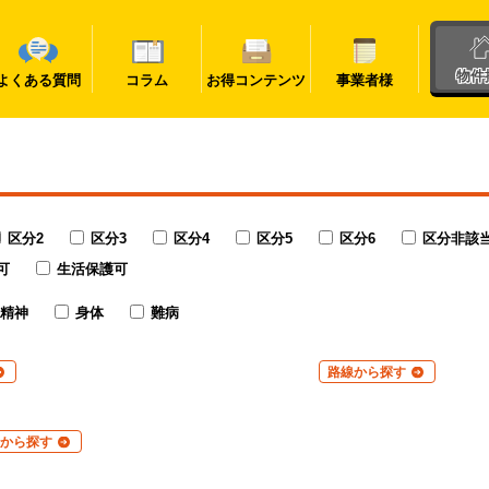
物件
よくある質問
コラム
お得コンテンツ
事業者様
区分2
区分3
区分4
区分5
区分6
区分非該
可
生活保護可
精神
身体
難病
路線から探す
から探す