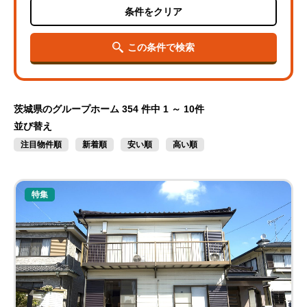
条件をクリア
この条件で検索
茨城県のグループホーム
354 件中 1 ～ 10件
並び替え
注目物件順
新着順
安い順
高い順
特集