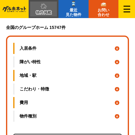
最近
お問い
物件掲載
見た物件
合わせ
茨城県の障がい者グループホーム一覧｜グルホネット
全国のグループホーム 15747件
入居条件
障がい特性
地域・駅
こだわり・
特徴
費用
物件種別