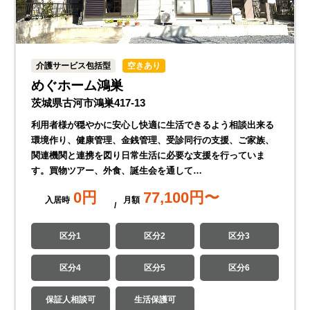
介護サービス包括型
空きあり
めぐホーム鴻巣
茨城県古河市鴻巣417-13
利用者様が穏やかに安心し快適に生活できるよう相談出来る
環境作り、健康管理、金銭管理、受診同行の支援、ご家族、
関連機関と連携を図り日常生活に必要な支援を行っていま
す。買物ツアー、外食、誕生会を通して…
0
円
77,100
円〜
入居時
月
額
区分1
区分2
区分3
区分4
区分5
区分6
保証人相談可
生活保護可